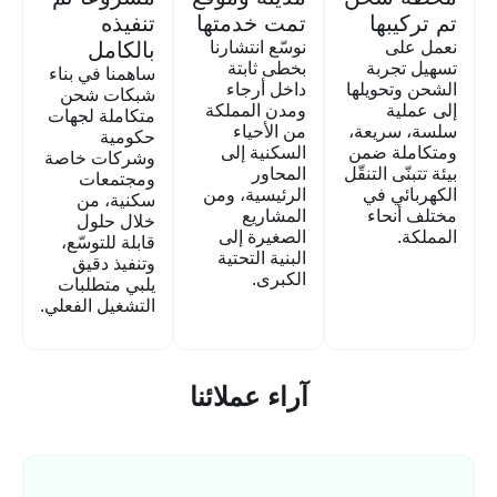
تم تركيبها
تمت خدمتها
تنفيذه
نعمل على
نوسّع انتشارنا
بالكامل
تسهيل تجربة
بخطى ثابتة
ساهمنا في بناء
الشحن وتحويلها
داخل أرجاء
شبكات شحن
إلى عملية
ومدن المملكة
متكاملة لجهات
سلسة، سريعة،
من الأحياء
حكومية
ومتكاملة ضمن
السكنية إلى
وشركات خاصة
بيئة تتبنّى التنقّل
المحاور
ومجتمعات
الكهربائي في
الرئيسية، ومن
سكنية، من
مختلف أنحاء
المشاريع
خلال حلول
المملكة.
الصغيرة إلى
قابلة للتوسّع،
البنية التحتية
وتنفيذ دقيق
الكبرى.
يلبي متطلبات
التشغيل الفعلي.
آراء عملائنا