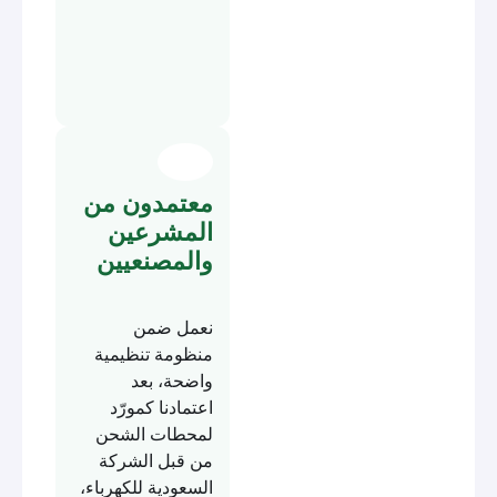
معتمدون من
المشرعين
والمصنعيين
نعمل ضمن
منظومة تنظيمية
واضحة، بعد
اعتمادنا كمورّد
لمحطات الشحن
من قبل الشركة
السعودية للكهرباء،