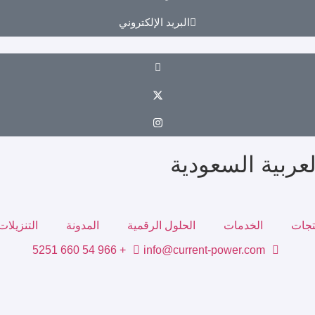
البريد الإلكتروني
تجات
الخدمات
الحلول الرقمية
المدونة
التنزيلات
+ 966 54 660 5251
info@current-power.com