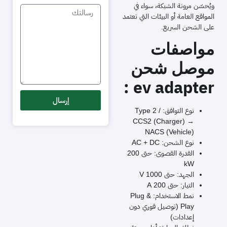
ويُحسّن مرونة الشبكة، سواء في
المواقع العامة أو البيئات التي تعتمد
على الشحن السريع.
مواصفات
موصل شحن
ev adapter :
إرسال
نوع التوافق: Type 2 /
CCS2 (Charger) →
NACS (Vehicle)
نوع الشحن: AC + DC
القدرة القصوى: حتى 200
kW
الجهد: حتى 1000 V
التيار: حتى 200 A
نمط الاستخدام: Plug &
Play (توصيل فوري دون
إعدادات)