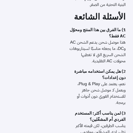
البنية التحتية من الصفر.
الأسئلة الشائعة
1) ما الفرق بين هذا المنتج ومحوّل
AC فقط؟
هذا موصل شحن يدعم الشحن AC
وDC، ما يجعله مناسبًا لسيناريوهات
الشحن السريع التي لا تغطيها
محولات AC التقليدية.
2) هل يمكن استخدامه مباشرة
دون إعدادات؟
نعم، يعتمد على Plug & Play،
ويعمل كـ موصل شحن جاهز
للاستخدام الفوري دون أدوات أو
برمجة.
3) لمن يناسب أكثر: المستخدم
الفردي أم المشغّلين؟
يناسب الطرفين، لكن قيمته الأكبر
تظهر لدى المشغّلين ومقدمي