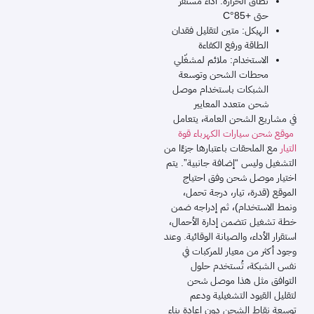
نطاق الحرارة: أداء مستقر
حتى +85°C
الهيكل: متين لتقليل فقدان
الطاقة ورفع الكفاءة
الاستخدام: ملائم لمشغّلي
محطات الشحن وتوسعة
الشبكات باستخدام موصل
شحن متعدد المعايير
في مشاريع الشحن العامة، يتعامل
موقع شحن سيارات الكهرباء قوة
التيار
مع الملحقات باعتبارها جزءًا من
التشغيل وليس “إضافة جانبية”. يتم
اختيار موصل شحن وفق احتياج
الموقع (قدرة، تيار، درجة تحمل،
ونمط الاستخدام)، ثم إدراجه ضمن
خطة تشغيل تتضمن إدارة الأحمال،
استقرار الأداء، والصيانة الوقائية. وعند
وجود أكثر من معيار للمركبات في
نفس الشبكة، تُستخدم حلول
التوافق مثل هذا موصل شحن
لتقليل القيود التشغيلية ودعم
توسعة نقاط الشحن دون إعادة بناء