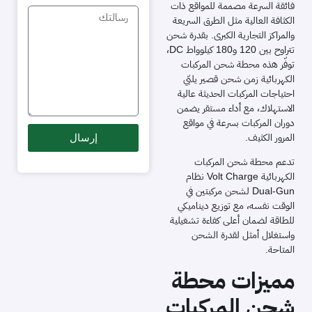
فائقة السرعة مصممة للمواقع ذات
الكثافة العالية مثل الطرق السريعة
والمراكز التجارية الكبرى. بقدرة شحن
تتراوح بين 120 و180 كيلوواط DC،
توفّر هذه محطة شحن المركبات
الكهربائية زمن شحن قصير يلبّي
احتياجات المركبات الحديثة عالية
الاستهلاك، مع أداء مستقر يضمن
دوران المركبات بسرعة في مواقع
إرسال
المرور الكثيف.
تدعم محطة شحن المركبات
الكهربائية Volt Charge نظام
Dual-Gun لشحن مركبتين في
الوقت نفسه، مع توزيع ديناميكي
للطاقة لضمان أعلى كفاءة تشغيلية
واستغلال أمثل لقدرة الشحن
المتاحة.
مميزات محطة
شحن المركبات