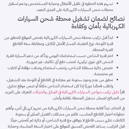
تسهم هذه الخطوة في تقليل الأعطال وحماية المستخدمين ودعم استقرار
محطات شحن السيارات الكهربائية على المدى البعيد.
نصائح لضمان تشغيل محطة شحن السيارات
الكهربائية بأمان وكفاءة
ابدأ قبل تركيب محطة شحن السيارات الكهربائية بفحص الموقع للتحقق من
قدرة اللوحة، نوع التغذية، المسار الأمثل للكابل، ومطابقة سعة القاطع
لقدرة المحطة.
اختر قدرة الشاحن حسب استخدامك اليومي وتأكد من دعم السيارة لقدرة
الشحن التي تنوي تركيبها، لتجنب دفع أي تكاليف غير ضرورية.
خصص دائرة مستقلة للشاحن، وتجنب استخدام وصلات مؤقتة أو كابلات
غير مخصصة.
تحقق من عدم وجود سخونة غير معتادة في القاطع أو اللوحة بعد التشغيل،
واطلب فحصًا دوريًا إذا كان استخدام الشاحن مكثفًا أو ضمن موقع تجاري.
اقرأ
دليل تركيب شواحن السيارات الكهربائية في المنازل والشركات
للتعرف على المزيد
من النصائح لضمان تشغيل المحطة بكفاءة وأمان.
في الختام، تبدأ كفاءة محطة شحن السيارات الكهربائية من تجهيز كهربائي آمن، وأهم
خطواته اختيار القاطع المناسب. فكثير من مشكلات الفصل المتكرر أو سخونة
الكابلات تظهر بسبب قاطع لا يتوافق مع قدرة الشاحن، أو دائرة لم تُفحص جيدًا
قبل التركيب. يساعد الفحص المسبق للموقع على اختيار السعة المناسبة، وحماية