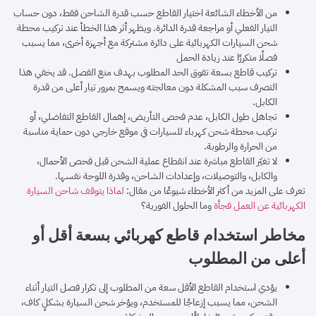
من الأخطاء الشائعة اختيار القاطع حسب قدرة الشاحن فقط، دون حساب
التيار الفعلي أو مراجعة قدرة الدائرة. ويظهر أثر هذا الخطأ عند تركيب محطة
شحن السيارات الكهربائية على دائرة مشتركة مع أجهزة أخرى، مما يسبب
فصلًا متكررًا عند زيادة الحمل
تركيب قاطع بسعة تفوق الحد المطلوب بهدف منع الفصل. قد يخفي هذا
التصرف سبب المشكلة دون معالجته ويسمح بمرور تيار أعلى من قدرة
الكابل.
تجاهل طول الكابل، عدم فحص التأريض، إهمال القاطع التفاضلي، أو
تركيب محطة شحن كهرباء للسيارات في موقع خارجي دون حماية مناسبة
من الحرارة والرطوبة.
لا تغيّر القاطع مباشرة عند انقطاع عملية الشحن قبل فحص الأحمال،
والكابل، والتوصيلات، وإعدادات الشاحن، وقدرة اللوحة نفسها.
تعرف على المزيد من أكثر الأخطاء شيوعًا من مقال:
لماذا يتوقف شاحن السيارة
الكهربائية عن العمل فجأة
وما الحلول الفورية؟
مخاطر استخدام قاطع كهربائي بسعة أقل أو
أعلى من المطلوب
يؤدي استخدام القاطع الأقل سعة من المطلوب إلى تكرار فصل التيار أثناء
الشحن، مما يسبب إزعاجًا للمستخدم، ويؤخر شحن السيارة بشكلٍ كاف،