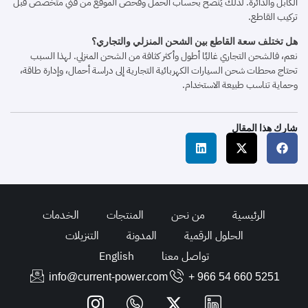
الكابل والدائرة. لذلك يُنصح بحساب الحمل وفحص الموقع من فني متخصص قبل
تركيب القاطع.
هل تختلف سعة القاطع بين الشحن المنزلي والتجاري؟
نعم، فالشحن التجاري غالبًا أطول وأكثر كثافة من الشحن المنزلي. لهذا السبب
تحتاج محطات شحن السيارات الكهربائية التجارية إلى دراسة أحمال، وإدارة طاقة،
وحماية تناسب طبيعة الاستخدام.
شارك هذا المقال
الرئيسية
من نحن
المنتجات
الخدمات
الحلول الرقمية
المدونة
التنزيلات
تواصل معنا
English
info@current-power.com
+ 966 54 660 5251