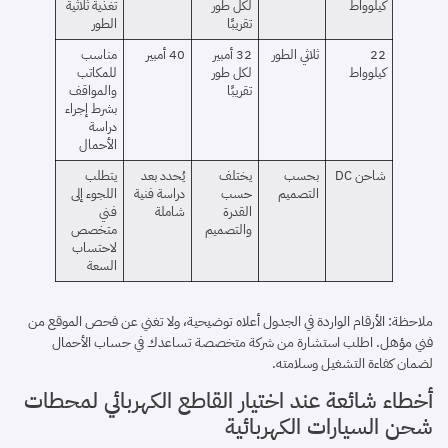
كيلوواط
لكل طور
تغذية ثلاثية
تقريبًا
الطور
22
ثلاثي الطور
32 أمبير
40 أمبير
مناسب
كيلوواط
لكل طور
للمكاتب
تقريبًا
والمواقف
بشرط إجراء
دراسة
الأحمال
شاحن DC
بحسب
يختلف
يُحدد بعد
يتطلب
التصميم
حسب
دراسة فنية
اللجوء إلى
القدرة
شاملة
فني
والتصميم
متخصص
لاحتساب
السعة
ملاحظة: الأرقام الواردة في الجدول أعلاه توضيحية، ولا تغني عن فحص الموقع من
فني مؤهل. اطلب استشارة من شركة متخصصة تساعدك في حساب الأحمال
لضمان كفاءة التشغيل وسلامته.
أخطاء شائعة عند اختيار القاطع الكهربائي لمحطات
شحن السيارات الكهربائية