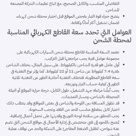
التفاضلي المناسب، والكابل الصحيح، مع اتباع تعليمات الشركة المصنعة
للشاحن.
ينصح خبراء قوة التيار بفحص الموقع قبل اختيار محطة شحن كهرباء،
لضمان تشغيل أكثر أمانًا وكفاءة.
العوامل التي تحدد سعة القاطع الكهربائي المناسبة
لمحطة الشحن
تعتمد السعة المناسبة لقاطع محطة شحن السيارات الكهربائية على
مجموعة عوامل فنية يجب مراجعتها قبل التركيب.
أول عامل هو قدرة الشاحن بالكيلوواط. على سبيل المثال، يختلف الشاحن
بقدرة 7.4 كيلوواط عن شاحن 11 أو 22 كيلوواط. كما يؤثر نوع التغذية في
سعة القاطع المطلوبة، فتختلف التغذية أحادية الطور عن التغذية ثلاثية
الطور في كيفية حساب التيار وتوزيعه.
يجب أيضًا مراعاة جهد التشغيل، طول الكابل، درجة حرارة الموقع أو البيئة
المحيطة بالشاحن، ومسار التمديدات.
قد تطول المسافة بين اللوحة والشاحن في بعض المواقع وقد يتطلب ذلك
اختيار كابل بمقطع مناسب للحد من الفقد وتجنب السخونة.
يجب التحقق من سلامة لوحة التوزيع وقدرتها على تحمل أحمال إضافية.
يُنصح باللجوء إلى فني متخصص في إدارة الأحمال في مواقع الشحن التي تضم
عدة شواحن، لتقليل الضغط المفاجئ على الشبكة والحد من توقف عملية
الشحن.