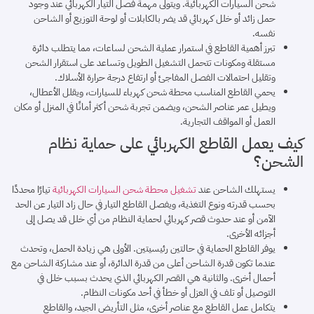
شحن السيارات الكهربائية. ويتولى مهمة فصل التيار الكهربائي عند وجود
حمل زائد أو خلل كهربائي قد يضر بالكابلات أو لوحة التوزيع أو الشاحن
نفسه.
تبرز أهمية القاطع في استمرار عملية الشحن لساعات، مما يتطلب دائرة
مستقلة ومكونات تتحمل التشغيل الطويل وتساعد على استقرار الشحن
وتقليل احتمالات الفصل المفاجئ أو ارتفاع درجة حرارة الأسلاك.
يحمي القاطع المناسب محطة شحن كهرباء للسيارات، ويقلل الأعطال،
ويطيل عمر عناصر الشحن، ويضمن تجربة شحن أكثر أمانًا في المنزل أو مكان
العمل أو المواقف التجارية.
كيف يعمل القاطع الكهربائي على حماية نظام
الشحن؟
يستهلك الشاحن عند
تشغيل محطة شحن السيارات الكهربائية
تيارًا محددًا
بحسب قدرته ونوع التغذية، ويفصل القاطع التيار في حال زاد التيار عن الحد
الآمن أو عند حدوث قصر كهربائي لحماية النظام من أي خلل قد يصل إلى
أجزائه الأخرى.
يوفر القاطع الحماية في حالتين رئيسيتين. الأولى هي زيادة الحمل، وتحدث
عندما تكون قدرة الشاحن أعلى من قدرة الدائرة، أو عند مشاركة الشاحن مع
أحمال أخرى. والثانية هي القصر الكهربائي الذي يحدث بسبب خلل في
التوصيل أو تلف في العزل أو خطأ في أحد مكونات النظام.
يتكامل عمل القاطع مع عناصر أخرى، مثل التأريض الجيد، والقاطع