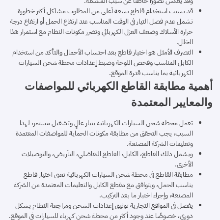
وقد يعكس تصورًا خاطئًا عن سبب المشكلة.
قد يسبب استخدام قاطع بسعة أعلى من المطلوب مشاكل أكثر خطورة
تشمل عدم فصل التيار في الوقت المناسب عند ارتفاع الحمل أو ارتفاع درجة
حرارة الأسلاك وضعف العزل الكهربائي وتضرر مكونات النظام مع استمرار هذا
الخلل.
التصرف الأمثل هو اختيار قاطع بعد احتساب الأحمال والتأكد من استخدام
الكابل المناسب وفحص اللوحة وضبط إعدادات محطة شحن السيارات
الكهربائية بما يناسب قدرة الموقع.
أهمية مطابقة القاطع الكهربائي للمواصفات
والمعايير المعتمدة
تعمل محطة شحن السيارات الكهربائية بتيار عالٍ وتشغيل مستمر، لهذا
السبب، يجب التحقق من مطابقة مكونات الحماية للمواصفات المعتمدة
وتعليمات الشركة المصنعة.
ويشمل ذلك القاطع، الكابل، القاطع التفاضلي، التأريض، والتوصيلات
الأخرى.
مطابقة القاطع في محطة شحن السيارات الكهربائية تعني اختيار قاطع
يناسب الحمل، ويتوافق مع مقطع الكابل والتعليمات المعتمدة من الشركة
المصنعة، وإجراء اختبار ما بعد التركيب.
يفضل في المواقع التجارية توثيق إعدادات الشحن ومراجعة النظام بشكل
دوري، خصوصًا عند وجود أكثر من محطة شحن كهرباء للسيارات في الموقع.