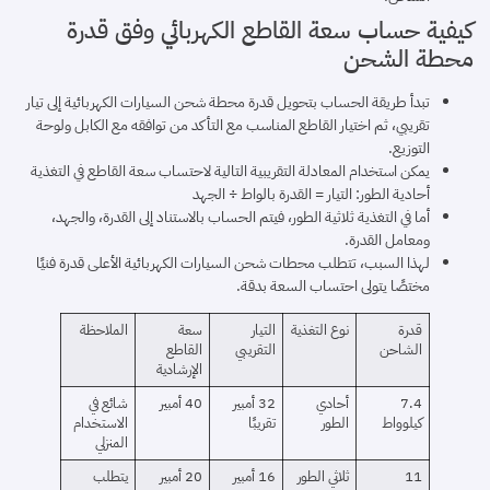
كيفية حساب سعة القاطع الكهربائي وفق قدرة
محطة الشحن
تبدأ طريقة الحساب بتحويل قدرة محطة شحن السيارات الكهربائية إلى تيار
تقريبي، ثم اختيار القاطع المناسب مع التأكد من توافقه مع الكابل ولوحة
التوزيع.
يمكن استخدام المعادلة التقريبية التالية لاحتساب سعة القاطع في التغذية
أحادية الطور: التيار = القدرة بالواط ÷ الجهد
أما في التغذية ثلاثية الطور، فيتم الحساب بالاستناد إلى القدرة، والجهد،
ومعامل القدرة.
لهذا السبب، تتطلب محطات شحن السيارات الكهربائية الأعلى قدرة فنيًا
مختصًا يتولى احتساب السعة بدقة.
قدرة
نوع التغذية
التيار
سعة
الملاحظة
الشاحن
التقريبي
القاطع
الإرشادية
7.4
أحادي
32 أمبير
40 أمبير
شائع في
كيلوواط
الطور
تقريبًا
الاستخدام
المنزلي
11
ثلاثي الطور
16 أمبير
20 أمبير
يتطلب