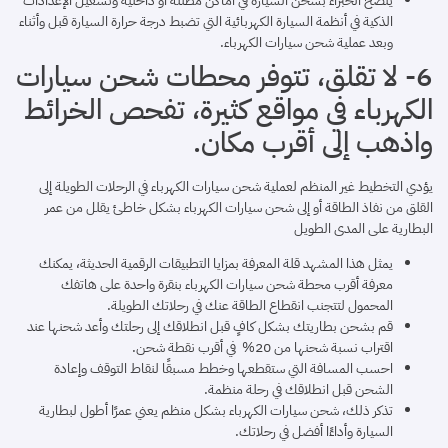
ينصح الخبراء بشحن السيارة في أماكن مظللة أو داخلية وتشغيل الإعدادات
الذكية في أنظمة السيارة الكهربائية التي تضبط درجة حرارة السيارة قبل وأثناء
وبعد عملية شحن سيارات الكهرباء.
6- لا تقلق، تتوفر محطات شحن سيارات
الكهرباء في مواقع كثيرة، تفحص الخرائط
واذهب إلى أقرب مكان.
يؤدي التخطيط غير المنظم لعملية شحن سيارات الكهرباء في الرحلات الطويلة إلى
القلق من نفاذ الطاقة أو إلى شحن سيارات الكهرباء بشكل خاطئ يقلل من عمر
البطارية على المدى الطويل
يمثل هذا المشهد قلة المعرفة بمزايا التطبيقات الرقمية الحديثة، يمكنك
معرفة أقرب محطة شحن سيارات الكهرباء بنقرة واحدة على هاتفك
المحمول لتتجنب انقطاع الطاقة عنك في رحلاتك الطويلة.
قم بشحن بطاريتك بشكل كافٍ قبل انطلاقك إلى رحلتك وأعد شحنها عند
اقتراب نسبة شحنها من 20% في أقرب نقطة شحن.
احسب المسافة التي ستقطعها وخطط مسبقًا لنقاط التوقف وإعادة
الشحن قبل انطلاقك في رحلة منظمة.
تذكر ذلك، شحن سيارات الكهرباء بشكل منظم يعني عمرًا أطول لبطارية
السيارة وأداءًا أفضل في رحلاتك.