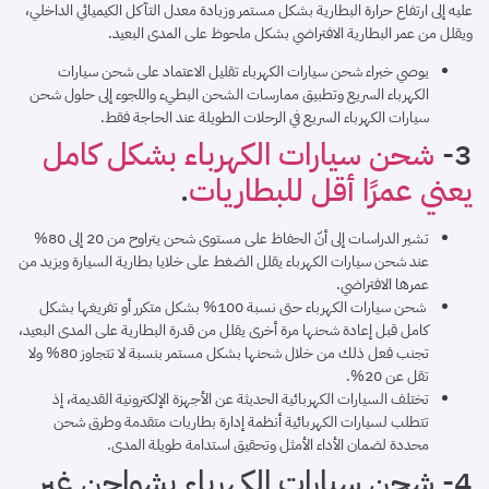
عليه إلى ارتفاع حرارة البطارية بشكل مستمر وزيادة معدل التآكل الكيميائي الداخلي،
ويقلل من عمر البطارية الافتراضي بشكل ملحوظ على المدى البعيد.
يوصي خبراء شحن سيارات الكهرباء تقليل الاعتماد على شحن سيارات
الكهرباء السريع وتطبيق ممارسات الشحن البطيء واللجوء إلى حلول شحن
سيارات الكهرباء السريع في الرحلات الطويلة عند الحاجة فقط.
3-
شحن سيارات الكهرباء بشكل كامل
يعني عمرًا أقل للبطاريات
.
تشير الدراسات إلى أنّ الحفاظ على مستوى شحن يتراوح من 20 إلى 80%
عند شحن سيارات الكهرباء يقلل الضغط على خلايا بطارية السيارة ويزيد من
عمرها الافتراضي.
شحن سيارات الكهرباء حتى نسبة 100% بشكل متكرر أو تفريغها بشكل
كامل قبل إعادة شحنها مرة أخرى يقلل من قدرة البطارية على المدى البعيد،
تجنب فعل ذلك من خلال شحنها بشكل مستمر بنسبة لا تتجاوز 80% ولا
تقل عن 20%.
تختلف السيارات الكهربائية الحديثة عن الأجهزة الإلكترونية القديمة، إذ
تتطلب لسيارات الكهربائية أنظمة إدارة بطاريات متقدمة وطرق شحن
محددة لضمان الأداء الأمثل وتحقيق استدامة طويلة المدى.
4- شحن سيارات الكهرباء بشواحن غير