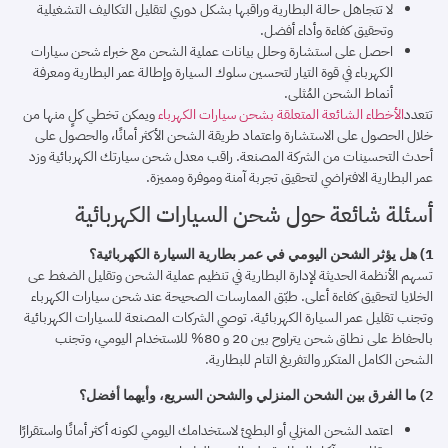
لا تتجاهل حالة البطارية وراقبها بشكل دوري لتقليل التكاليف التشغيلية
وتحقيق كفاءة وأداء أفضل.
احصل على استشارة وحلل بيانات عملية الشحن مع خبراء شحن سيارات
الكهرباء في قوة التيار لتحسين سلوك السيارة وإطالة عمر البطارية ومعرفة
أنماط الشحن المُثلى.
تتعدد
الأخطاء الشائعة المتعلقة بشحن سيارات الكهرباء
ويمكن تخطي كلٍ منها من
خلال الحصول على الاستشارة واعتماد طريقة الشحن الأكثر أمانًا، والحصول على
أحدث التحسينات من الشركة المصنعة. راقب معدل شحن سيارتك الكهربائية وزد
عمر البطارية الافتراضي لتحقيق تجربة آمنة وموفرة ومميزة.
أسئلة شائعة حول شحن السيارات الكهربائية
1) هل يؤثر الشحن اليومي في عمر بطارية السيارة الكهربائية؟
تسهم الأنظمة الحديثة لإدارة البطارية في تنظيم عملية الشحن وتقليل الضغط عى
الخلايا لتحقيق كفاءة أعلى. طبّق الممارسات الصحيحة عند شحن سيارات الكهرباء
وتجنب تقليل عمر السيارة الكهربائية. توصي الشركات المصنعة للسيارات الكهربائية
بالحفاظ على نطاق شحن يتراوح بين 20 و 80% للاستخدام اليومي، وتجنب
الشحن الكامل المتكرر والتفريغ التام للبطارية.
2) ما الفرق بين الشحن المنزلي والشحن السريع، وأيهما أفضل؟
اعتمد الشحن المنزلي أو البطيئ لاستخدامك اليومي لكونه أكثر أمانًا واستقرارًا