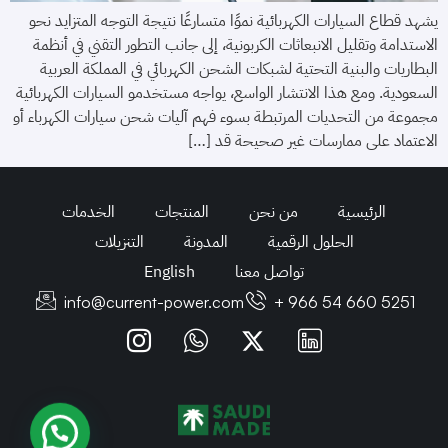
يشهد قطاع السيارات الكهربائية نموًا متسارعًا نتيجة التوجه المتزايد نحو
الاستدامة وتقليل الانبعاثات الكربونية، إلى جانب التطور التقني في أنظمة
البطاريات والبنية التحتية لشبكات الشحن الكهربائي في المملكة العربية
السعودية. ومع هذا الانتشار الواسع، يواجه مستخدمو السيارات الكهربائية
مجموعة من التحديات المرتبطة بسوء فهم آليات شحن سيارات الكهرباء أو
الاعتماد على ممارسات غير صحيحة قد […]
الرئيسية
من نحن
المنتجات
الخدمات
الحلول الرقمية
المدونة
التنزيلات
تواصل معنا
English
info@current-power.com
+ 966 54 660 5251