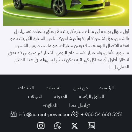
أول سؤال يواجه أي مالك سيارة كهربائية لا يتعلّق بالقيادة نفسها، بل
بالشحن. متى تشحن؟ أين؟ وبأي شاحن؟ شاحن السيارة الكهربائية هو
نقطة الاتصال اليومية بينك وبين سيارتك. هو ما يحدد زمن الشحن،
مستوى الأمان، واستقرار الاستخدام اليومي. اختيار غير مدروس قد يعني
انتظارًا أطول أو مشاكل كهربائية يمكن تجنّبها بسهولة. في هذا الدليل
العملي […]
الرئيسية
من نحن
المنتجات
الخدمات
الحلول الرقمية
المدونة
التنزيلات
تواصل معنا
English
info@current-power.com
+ 966 54 660 5251