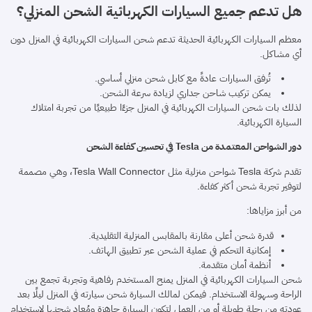
هل تدعم جميع السيارات الكهربائية الشحن المنزلي؟
معظم السيارات الكهربائية الحديثة تدعم شحن السيارات الكهربائية في المنزل دون
أي مشاكل.
تُرفق السيارات عادةً مع كابل شحن منزلي أساسي.
يمكن تركيب شاحن جداري لزيادة سرعة الشحن.
لذلك بات شحن السيارات الكهربائية في المنزل جزءًا طبيعيًا من تجربة امتلاك
السيارة الكهربائية.
دور الشواحن المعتمدة من Tesla في تحسين كفاءة الشحن
تقدم شركة Tesla شواحن منزلية مثل Tesla Wall Connector، وهي مصممة
لتوفير تجربة شحن أكثر كفاءة.
من أبرز مزاياها:
قدرة شحن أعلى مقارنة بالمقابس المنزلية التقليدية.
إمكانية التحكم في عملية الشحن عبر تطبيق الهاتف.
أنظمة أمان متقدمة.
شحن السيارات الكهربائية في المنزل يمنح المستخدم رفاهية وتجربة تجمع بين
الراحة وسهولة الاستخدام. فيمكن لمالك السيارة شحن سيارته في المنزل ليلًا بعد
عودته من رحلة طويلة أو من العمل لتكون السيارة جاهزة ومُعاد شحنها لاستخدام