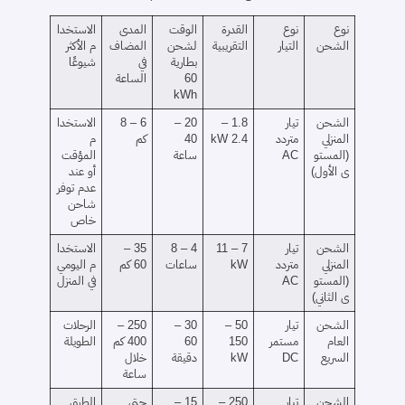
نوع
نوع
القدرة
الوقت
المدى
الاستخدا
الشحن
التيار
التقريبية
لشحن
المضاف
م الأكثر
بطارية
في
شيوعًا
60
الساعة
kWh
الشحن
تيار
1.8 –
20 –
6 – 8
الاستخدا
المنزلي
متردد
2.4 kW
40
كم
م
(المستو
AC
ساعة
المؤقت
ى الأول)
أو عند
عدم توفر
شاحن
خاص
الشحن
تيار
7 – 11
4 – 8
35 –
الاستخدا
المنزلي
متردد
kW
ساعات
60 كم
م اليومي
(المستو
AC
في المنزل
ى الثاني)
الشحن
تيار
50 –
30 –
250 –
الرحلات
العام
مستمر
150
60
400 كم
الطويلة
السريع
DC
kW
دقيقة
خلال
ساعة
الشحن
تيار
250 –
15 –
حتى
الطرق