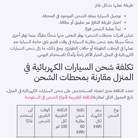
طريقة عملها بشكل عام:
توصيل السيارة بمنفذ الشحن الموجود في المحطة.
اختيار طريقة الدفع عبر تطبيق أو بطاقة.
تبدأ عملية الشحن فورًا.
تتباين قدرات محطات الشحن؛ يوفر البعض منها شحنًا بطيئًا، بينما توفر أخرى
شحنًا سريعًا يعيد شحن بطارية السيارة في وقت قصير يلبي حاجة السيارة عند
عملها في الرحلات الطويلة أو حالات الطوارئ. ومع ذلك، ما زال شحن السيارات
الكهربائية في المنزل الخيار الأكثر راحةً وأمانًا للاستخدام اليومي.
تكلفة شحن السيارات الكهربائية في
المنزل مقارنة بمحطات الشحن
تحدد التكلفة مدى اعتماد المستخدمين على شحن السيارات الكهربائية في المنزل،
تابع الجدول التالي لمقارنة
التكلفة التقريبية لأنواع الشحن في السعودية.
نوع
سعر
تكلفة
التكلفة
الوقت
أين
الشحن
الكهرباء
شحن
التقريبية
التقريبي
يُستخدم
لكل
بطارية
لكل
للشحن
غالبًا
kWh
60
100 كم
kWh