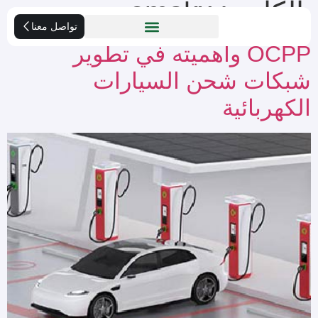
الكاتب:
emakx
تواصل معنا
OCPP وأهميته في تطوير
شبكات شحن السيارات
الكهربائية