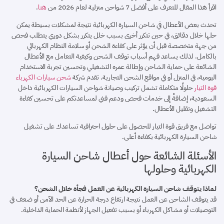
اقرأ هذا المقال للتعرف على أفضل 7 شواحن منزلية لعام 2026 من
هنا
.
تحدث بعض الأعطال في شاحن السيارة الكهربائية نتيجة لمشكلات بسيطة يمكن
حلها خلال دقائق، في حين تتكرر أخرى بسبب خلل يتكرر بشكل دوري يتطلب فحص
من جهة متخصصة قبل أن يؤثر على كفاءة الشحن أو سلامة النظام الكهربائي
بالكامل. لذلك يساعد فهم أسباب توقف الشحن وكيفية التعامل مع الأعطال
الشائعة على حماية الشاحن وإطالة عمره التشغيلي وتحسين تجربة الاستخدام
اليومية، في المنزل أو في مواقع الشحن التجارية. تقدم شركة
شحن سيارات الكهرباء
قوة التيار
حلولًا متكاملة تشمل تركيب وصيانة شواحن السيارات الكهربائية داخل
السعودية، إضافةً إلى خدمات فحص ودعم فني لمساعدتكم على تحسين كفاءة
التشغيل وتقليل الأعطال.
تواصل مع فريق قوة التيار للحصول على حلول احترافية تساعدك على تشغيل
شاحن السيارة الكهربائية بكفاءة أعلى.
الأسئلة الشائعة حول أعطال شاحن السيارة
الكهربائية وحلولها
لماذا يتوقف شاحن السيارة الكهربائية عن العمل فجأة خلال الشحن؟
قد يتوقف الشاحن عن العمل نتيجة ارتفاع درجة الحرارة عن الحد الآمن أو ضعف في
التوصيلات أو مشاكل الكهرباء أو بسبب تفعيل الجهاز لأنظمة الحماية الداخلية.