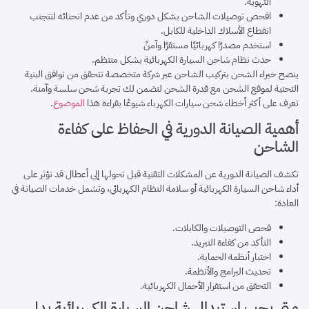
التهوية.
افحص توصيلات الشاحن بشكل دوري وتأكد من عدم انحنائه لتتجنب
انقطاع الأسلاك الداخلية للكابل.
استخدم مصدرًا كهربائيًا مستقرًا وآمنً
حدث نظام شاحن السيارة الكهربائية بشكل منتظم.
ينصح خبراء الشحن بتركيب الشاحن عبر شركة متخصصة تتحقق من توافق البنية
التحتية لموقع الشحن مع قدرة الشحن لتضمن لك تجربة شحن سلسة وآمنة.
تعرف على أكثر أخطاء شحن سيارات الكهرباء شيوعًا بقراءة هذا
الموضوع
.
أهمية الصيانة الدورية في الحفاظ على كفاءة
الشاحن
تكشف الصيانة الدورية عن المشكلات التقنية قبل تحولها إلى أعطال قد تؤثر على
أداء شاحن السيارة الكهربائية أو سلامة النظام الكهربائي، وتشمل خدمات الصيانة في
العادة:
فحص التوصيلات والكابلات.
التأكد من كفاءة التبريد.
اختبار أنظمة الحماية.
تحديث البرامج والأنظمة.
التحقق من استقرار الأحمال الكهربائية.
متى يجب استبدال شاحن السيارة الكهربائية بدل