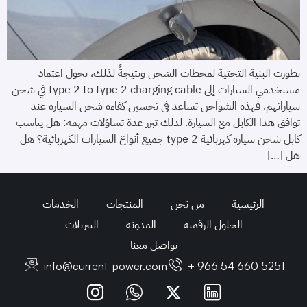
تطورت البنية التحتية لمحطات الشحن ونتيجةً لذلك، تحول اعتماد
مستخدمي السيارات إلى type 2 to type 2 charging cable في شحن
سياراتهم. فهذه الشواحن تساعد في تحسين كفاءة شحن السيارة عند
توافق هذا الكابل مع السيارة. لذلك تبرز عدة تساؤلات مهمة: هل يناسب
كابل شحن سيارة كهربائية type 2 جميع أنواع السيارات الكهربائية؟ هل
هل […]
الرئيسية
من نحن
المنتجات
الخدمات
الحلول الرقمية
المدونة
التنزيلات
تواصل معنا
info@current-power.com
+ 966 54 660 5251